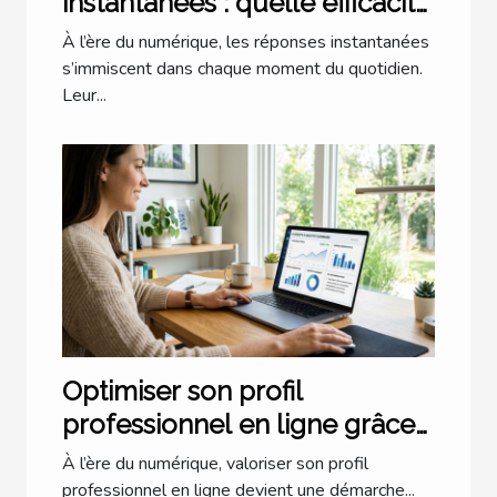
instantanées : quelle efficacité
dans notre quotidien ?
À l’ère du numérique, les réponses instantanées
s’immiscent dans chaque moment du quotidien.
Leur...
Optimiser son profil
professionnel en ligne grâce
à l'IA
À l’ère du numérique, valoriser son profil
professionnel en ligne devient une démarche...