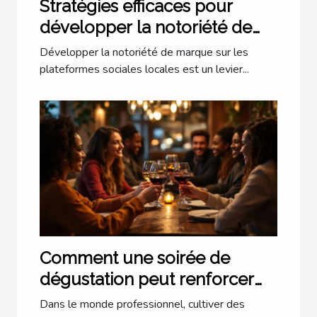
Stratégies efficaces pour
développer la notoriété de
marque via les plateformes
Développer la notoriété de marque sur les
sociales locales
plateformes sociales locales est un levier...
Comment une soirée de
dégustation peut renforcer
les liens professionnels ?
Dans le monde professionnel, cultiver des