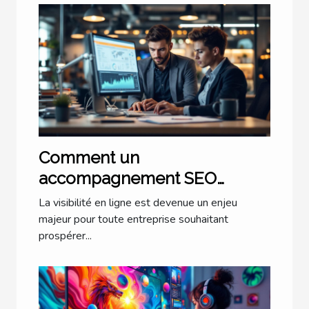
Comment un
accompagnement SEO
personnalisé transforme-t-il
La visibilité en ligne est devenue un enjeu
votre entreprise ?
majeur pour toute entreprise souhaitant
prospérer...