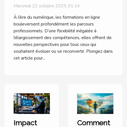
carrières professionnelles ?
Mercredi 22 octobre 2025 01:14
À l’ère du numérique, les formations en ligne
bouleversent profondément les parcours
professionnels. D’une flexibilité inégalée à
l’élargissement des compétences, elles offrent de
nouvelles perspectives pour tous ceux qui
souhaitent évoluer ou se reconvertir. Plongez dans
cet article pour...
Impact
Comment