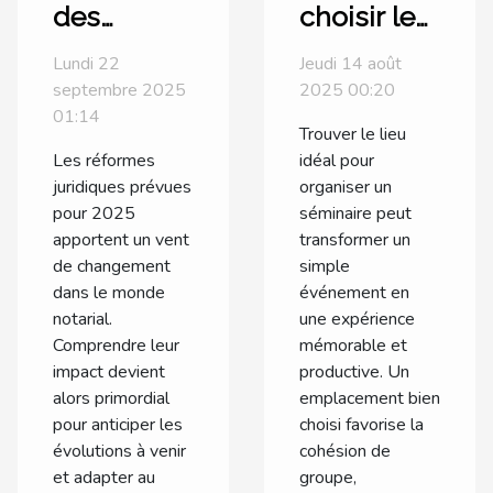
des
choisir le
réformes
lieu idéal
Lundi 22
Jeudi 14 août
juridiques
pour votre
septembre 2025
2025 00:20
2025 sur
prochain
01:14
Trouver le lieu
les
séminaire
Les réformes
idéal pour
pratiques
?
juridiques prévues
organiser un
notariales
pour 2025
séminaire peut
apportent un vent
transformer un
de changement
simple
dans le monde
événement en
notarial.
une expérience
Comprendre leur
mémorable et
impact devient
productive. Un
alors primordial
emplacement bien
pour anticiper les
choisi favorise la
évolutions à venir
cohésion de
et adapter au
groupe,