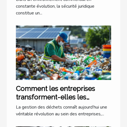
commerciale ?
constante évolution, la sécurité juridique
constitue un...
Comment les entreprises
transforment-elles les
déchets en opportunités
La gestion des déchets connaît aujourd’hui une
écologiques ?
véritable révolution au sein des entreprises,...