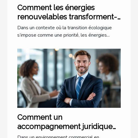
Comment les énergies
renouvelables transforment-
elles le secteur des PME ?
Dans un contexte où la transition écologique
s’impose comme une priorité, les énergies...
Comment un
accompagnement juridique
renforce-t-il votre activité
Dans un environnement commercial en