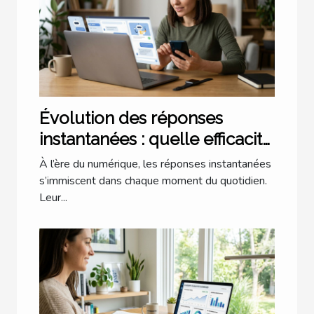
Évolution des réponses
instantanées : quelle efficacité
dans notre quotidien ?
À l’ère du numérique, les réponses instantanées
s’immiscent dans chaque moment du quotidien.
Leur...