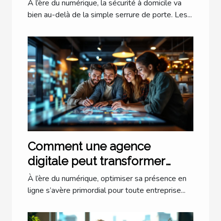
domicile ?
À l’ère du numérique, la sécurité à domicile va
bien au-delà de la simple serrure de porte. Les...
Comment une agence
digitale peut transformer
votre présence en ligne ?
À l’ère du numérique, optimiser sa présence en
ligne s’avère primordial pour toute entreprise...