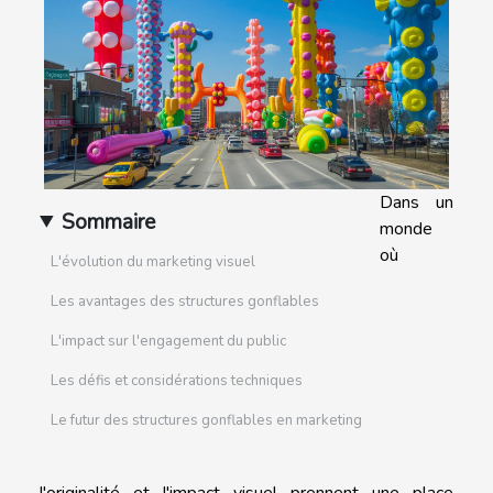
Dans un
Sommaire
monde
où
L'évolution du marketing visuel
Les avantages des structures gonflables
L'impact sur l'engagement du public
Les défis et considérations techniques
Le futur des structures gonflables en marketing
l'originalité et l'impact visuel prennent une place