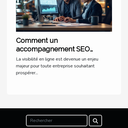
Comment un
accompagnement SEO
personnalisé transforme-t-il
La visibilité en ligne est devenue un enjeu
votre entreprise ?
majeur pour toute entreprise souhaitant
prospérer...