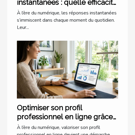
instantanées : quelle efficacité
dans notre quotidien ?
À l’ère du numérique, les réponses instantanées
s’immiscent dans chaque moment du quotidien.
Leur...
Optimiser son profil
professionnel en ligne grâce
à l'IA
À l’ère du numérique, valoriser son profil
professionnel en ligne devient une démarche...