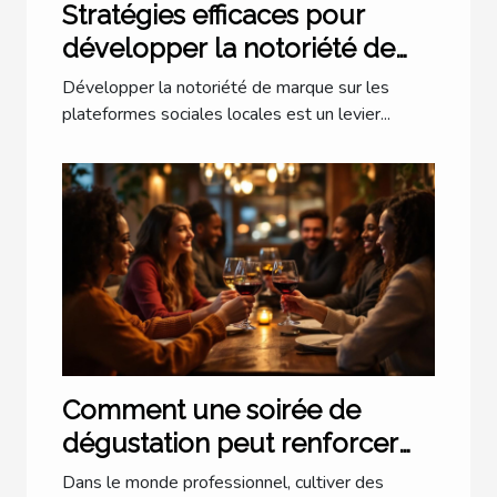
Stratégies efficaces pour
développer la notoriété de
marque via les plateformes
Développer la notoriété de marque sur les
sociales locales
plateformes sociales locales est un levier...
Comment une soirée de
dégustation peut renforcer
les liens professionnels ?
Dans le monde professionnel, cultiver des