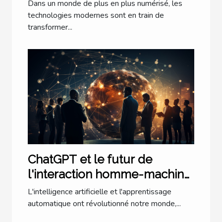
cabinets d'avocats à Lyon
Dans un monde de plus en plus numérisé, les
technologies modernes sont en train de
transformer...
ChatGPT et le futur de
l'interaction homme-machine
: une perspective
L'intelligence artificielle et l'apprentissage
internationale
automatique ont révolutionné notre monde,...