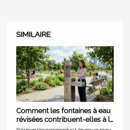
SIMILAIRE
Comment les fontaines à eau
révisées contribuent-elles à la
durabilité environnementale ?
Préserver l’environnement est devenu un enjeu