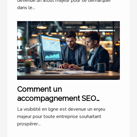
devenue un atout majeur pour se démarquer
dans le...
Comment un
accompagnement SEO
personnalisé transforme-t-il
La visibilité en ligne est devenue un enjeu
votre entreprise ?
majeur pour toute entreprise souhaitant
prospérer...