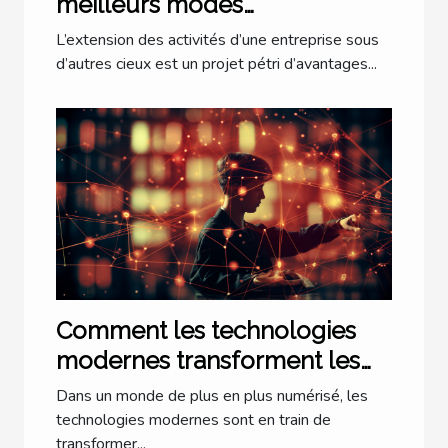
meilleurs modes
d’implantation à l’étranger ?
L’extension des activités d’une entreprise sous
d’autres cieux est un projet pétri d’avantages...
Comment les technologies
modernes transforment les
cabinets d'avocats à Lyon
Dans un monde de plus en plus numérisé, les
technologies modernes sont en train de
transformer...