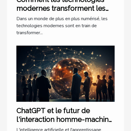
modernes transforment les
cabinets d'avocats à Lyon
Dans un monde de plus en plus numérisé, les
technologies modernes sont en train de
transformer...
ChatGPT et le futur de
l'interaction homme-machine
: une perspective
L'intelligence artificielle et l'apprentissage