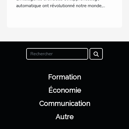
internationale
automatique ont révolutionné notre monde,...
Formation
Économie
Communication
Autre