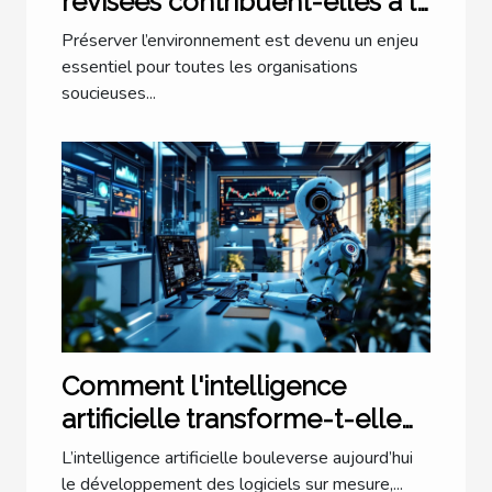
révisées contribuent-elles à la
durabilité environnementale ?
Préserver l’environnement est devenu un enjeu
essentiel pour toutes les organisations
soucieuses...
Comment l'intelligence
artificielle transforme-t-elle
les logiciels sur mesure ?
L’intelligence artificielle bouleverse aujourd’hui
le développement des logiciels sur mesure,...