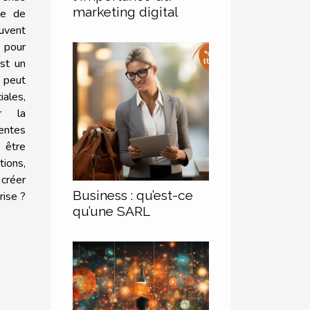
marketing digital
se de
uvent
 pour
est un
, peut
ales,
er la
rentes
 être
ions,
 créer
Business : qu’est-ce
rise ?
qu’une SARL