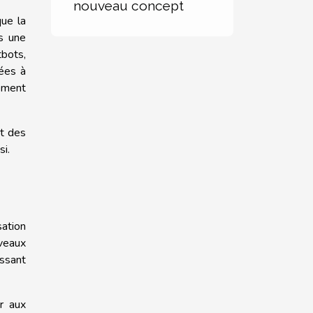
nouveau concept
que la
ts une
tbots,
nées à
tement
nt des
si.
sation
uveaux
ssant
r aux