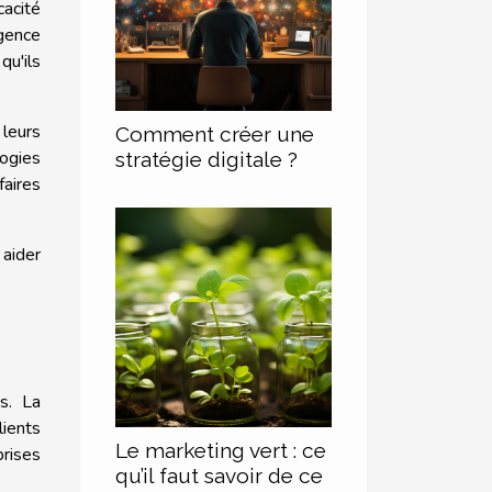
cacité
igence
qu'ils
leurs
Comment créer une
logies
stratégie digitale ?
aires
 aider
s. La
lients
Le marketing vert : ce
prises
qu’il faut savoir de ce