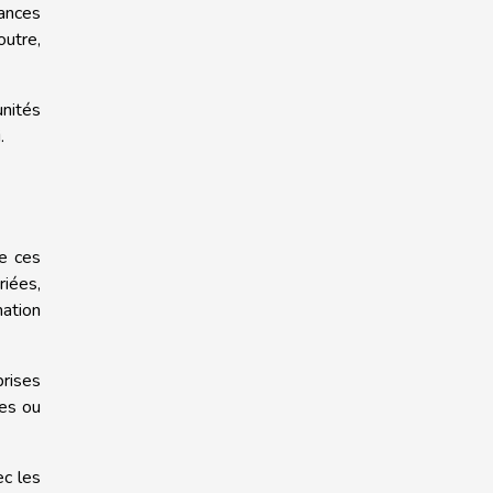
dances
outre,
nités
.
de ces
riées,
mation
prises
ées ou
ec les