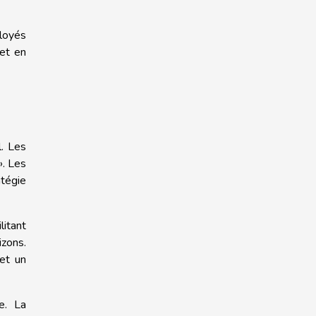
loyés
 et en
. Les
». Les
atégie
litant
izons.
 et un
e. La