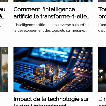
au
Comment l'intelligence
Tou
à
artificielle transforme-t-elle
pr
les logiciels sur mesure ?
lit
njeu
L’intelligence artificielle bouleverse aujourd’hui
L'am
le développement des logiciels sur mesure,...
chau
Impact de la technologie sur
L'