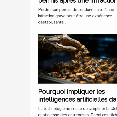
permis après une infractio
grave
Perdre son permis de conduire suite à une
infraction grave peut être une expérience
déstabilisante...
Pourquoi impliquer les
intelligences artificielles d
la trésorerie ?
La technologie ne cesse de simplifier la tâc
quotidienne des entreprises. Parmi ces tâche