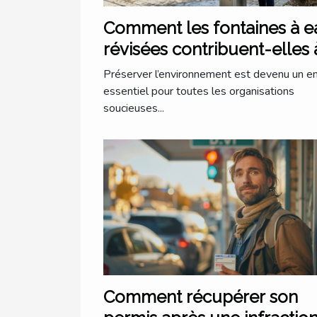
Comment les fontaines à e
révisées contribuent-elles 
la durabilité
Préserver l’environnement est devenu un e
environnementale ?
essentiel pour toutes les organisations
soucieuses...
Comment récupérer son