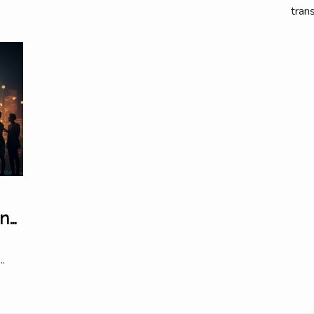
trans
ine
.