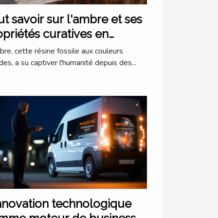
t savoir sur l'ambre et ses
opriétés curatives en
hothérapie
bre, cette résine fossile aux couleurs
des, a su captiver l'humanité depuis des...
innovation technologique