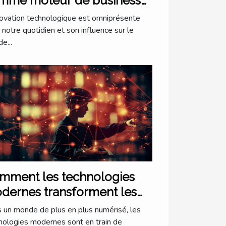
mme moteur de business
onnier
novation technologique est omniprésente
 notre quotidien et son influence sur le
e...
mment les technologies
dernes transforment les
binets d'avocats à Lyon
 un monde de plus en plus numérisé, les
nologies modernes sont en train de